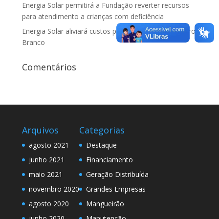
Energia Solar permitirá a Fundação reverter recursos
para atendimento a crianças com deficiência
Energia Solar aliviará custos para famílias da Vila Barro
Branco
Comentários
Arquivos
Categorias
agosto 2021
Destaque
junho 2021
Financiamento
maio 2021
Geração Distribuída
novembro 2020
Grandes Empresas
agosto 2020
Mangueirão
junho 2020
Manutenção