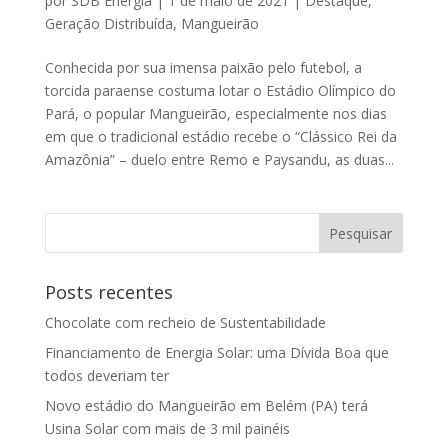
por
SDB Energia
|
1 de maio de 2021
|
Destaque
,
Geração Distribuída
,
Mangueirão
Conhecida por sua imensa paixão pelo futebol, a
torcida paraense costuma lotar o Estádio Olímpico do
Pará, o popular Mangueirão, especialmente nos dias
em que o tradicional estádio recebe o “Clássico Rei da
Amazônia” – duelo entre Remo e Paysandu, as duas...
Posts recentes
Chocolate com recheio de Sustentabilidade
Financiamento de Energia Solar: uma Dívida Boa que
todos deveriam ter
Novo estádio do Mangueirão em Belém (PA) terá
Usina Solar com mais de 3 mil painéis