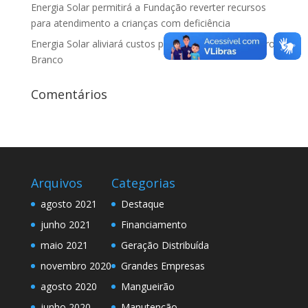
Energia Solar permitirá a Fundação reverter recursos
para atendimento a crianças com deficiência
Energia Solar aliviará custos para famílias da Vila Barro
Branco
Comentários
Arquivos
Categorias
agosto 2021
Destaque
junho 2021
Financiamento
maio 2021
Geração Distribuída
novembro 2020
Grandes Empresas
agosto 2020
Mangueirão
junho 2020
Manutenção