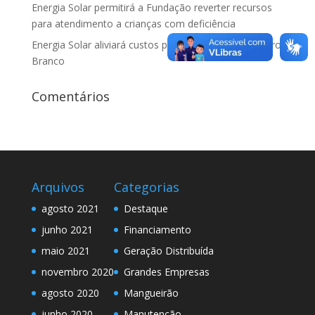
Energia Solar permitirá a Fundação reverter recursos
para atendimento a crianças com deficiência
Energia Solar aliviará custos para famílias da Vila Barro
Branco
Comentários
Arquivos
Categorias
agosto 2021
Destaque
junho 2021
Financiamento
maio 2021
Geração Distribuída
novembro 2020
Grandes Empresas
agosto 2020
Mangueirão
junho 2020
Manutenção